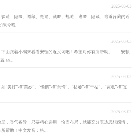
2025-03-03
、躲避、隐匿、遁藏、走避、藏匿、规避、逃匿、隐藏、逃避躲藏的近
果今晚...
2025-03-03
。下面跟着小编来看看安顿的近义词吧！希望对你有所帮助。 安顿
n...
2025-03-02
好”和“美妙”、“懒惰”和“怠惰”、“枯萎”和“干枯”、“宽敞”和“宽
2025-03-02
纷呈，香气各异，只要精心选用，恰当布局，就能充分表达思想感情，
帮助！中文发音：格...