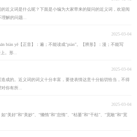
问的近义词是什么呢？下面是小编为大家带来的疑问的近义词，欢迎阅
不理解的问题...
2025-03-04
 biàn yě【正音】：遍；不能读成“piàn”。【辨形】：漫；不能写
。形...
2025-03-04
展造成的。近义词的词义十分丰富，要使表情达意十分贴切恰当，不得
你有所...
2025-03-04
好”和“美妙”、“懒惰”和“怠惰”、“枯萎”和“干枯”、“宽敞”和“宽