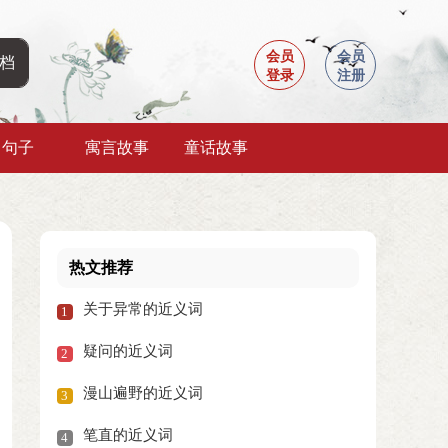
会员
会员
登录
注册
句子
寓言故事
童话故事
热文推荐
关于异常的近义词
1
疑问的近义词
2
漫山遍野的近义词
3
笔直的近义词
4