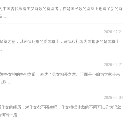
为中国古代浪漫主义诗歌的奠基者，在楚国民歌的基础上创造了新的诗
..
2026-07-21
”之祭奠之意，以哀悼死难的爱国将士，追悼和礼赞为国捐躯的楚国将士
.
2026-07-21
巫迎祭女神的祭祀之辞，表达了男女相慕之意。下面是小编为大家带来
·...
2026-06-04
写作文的经历，对作文都不陌生吧，作文根据体裁的不同可以分为记叙
写一篇...