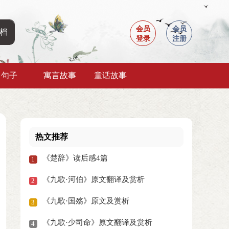
会员
会员
登录
注册
句子
寓言故事
童话故事
热文推荐
《楚辞》读后感4篇
1
《九歌·河伯》原文翻译及赏析
2
《九歌·国殇》原文及赏析
3
《九歌·少司命》原文翻译及赏析
4