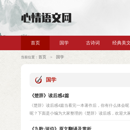
首页
国学
古诗词
经典美
首页
国学
当前位置：
>
国学
《楚辞》读后感4篇
《楚辞》读后感4篇当看完一本著作后，你有什么体会
呢？下面是小编为大家整理的《楚辞》读后感，欢迎大家借
《九歌·河伯》原文翻译及赏析