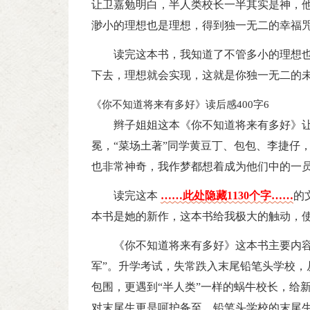
让卫嘉勉明白，半人类校长一半其实是神，
渺小的理想也是理想，得到独一无二的幸福
读完这本书，我知道了不管多小的理想也
下去，理想就会实现，这就是你独一无二的
《你不知道将来有多好》读后感400字6
辫子姐姐这本《你不知道将来有多好》
冕，“菜场土著”同学黄豆丁、包包、李捷仔
也非常神奇，我作梦都想着成为他们中的一
读完这本
……此处隐藏1130个字……
的
本书是她的新作，这本书给我极大的触动，
《你不知道将来有多好》这本书主要内容
军”。升学考试，失常跌入末尾铅笔头学校，
包围，更遇到“半人类”一样的蜗牛校长，给
对末尾生更是呵护备至。铅笔头学校的末尾