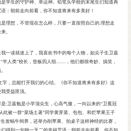
他是学生的守护神、幸运神。铅笔头学校的末尾生们知道再
咒语：朝前走向前看，你不知道将来有多美好！
是理想，不管现在怎么样，只要一直按照自己的.理想走
未来。
让我一读就迷上了，我喜欢书中的每个人物，如尖子生卫嘉
，“半人类”校长，垫板四人组……，他们都很奇妙、搞笑，
员。
文字，总能打开我们的心结。《你不知道将来有多好》这
使我受益匪浅。
是:卫嘉勉是小学顶尖生，心高气傲，一向以来的“卫冕冠
从此被一群“菜场土著”同学黄芽菜、包包、和烂苹果王子
新生发蜗牛饲养，还举办削苹果、拍桌子这样神经的比赛，
生们得到一句独一无二的幸福咒语：朝前走向前看，你不知