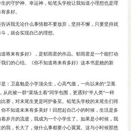
学生的守护神、幸运神，铅笔头学校让我知道小理想也是理
来有多好。
还告诉我无论什么事情都不要放弃，坚持不懈，只要坚持就
奋斗，就会实现自己的理想。
知道将来有多好》，是郁雨君的作品。郁雨君是一个能打动
开我们的心结。《你不知道将来有多好》这本书是她的新
。
是：卫嘉勉是小学顶尖生，心高气傲，一向以来的“卫冕
从此被一群“菜场土着”同学包围，更遇到“半人类”一样
的比赛，对末尾生更是呵护备至。铅笔头学校的末尾生们得
，你不知道未来有多美好！回想起自己小的时候，生活是多
随着岁月的流逝，我成为一个小学生了。如果是小时候，我
在的我，长大了，做什么事都要小心翼翼。这与小时候那悠