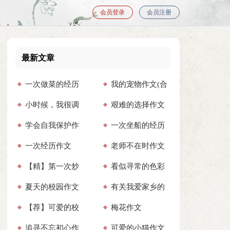
会员登录
会员注册
最新文章
一次做菜的经历
我的宠物作文(合
小时候，我很调
艰难的选择作文
作文
集15篇)
学会自我保护作
一次坐船的经历
皮作文通用15篇
集锦15篇
一次经历作文
老师不在时作文
文(15篇)
作文
【精】第一次炒
看似寻常的色彩
(汇编15篇)
夏天的校园作文
有关我爱家乡的
菜作文
作文
【荐】可爱的校
梅花作文
(集锦15篇)
田野作文（精选10
追寻不忘初心作
可爱的小猫作文
园作文
篇）