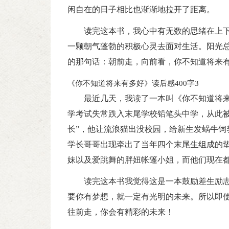
闲自在的日子相比也渐渐地拉开了距离。
读完这本书，我心中有无数的思绪在上
一颗朝气蓬勃的积极心灵去面对生活。阳光
的那句话：朝前走，向前看，你不知道将来
《你不知道将来有多好》读后感400字3
最近几天，我读了一本叫《你不知道将
学考试失常跌入末尾学校铅笔头中学，从此被
长”，他让流浪猫出没校园，给新生发蜗牛饲
学长哥哥出现牵出了当年四个末尾生组成的
妹以及爱跳舞的胖妞帐篷小姐，而他们现在
读完这本书我觉得这是一本鼓励差生励
要你有梦想，就一定有光明的未来。所以即
往前走，你会有精彩的未来！