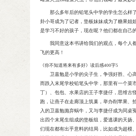
那么多年后的铅笔头中学的学生怎么样
卦小哥成为了记者，垫板妹妹成为了糖果姐
是学习不好的孩子，现在呢？他们都在自己
我同意这本书讲给我们的观点，每个人
飞的更高！
《你不知道将来有多好》读后感400字5
卫嘉勉是小学的尖子生，争强好胜、心高
而跌入末尾学校铅笔头中学，那里有一个菜市
丁）、包包、水果店的王子李捷仔，思维古
跑，让燕子在走廊顶上筑巢，举办削苹果、
入的卫嘉勉抛弃蜗牛，又与李捷仔成为同桌
出四个末尾生组成的垫板组，爱逃课的天扬
们现在都有出乎意料的结局，比如成为超模