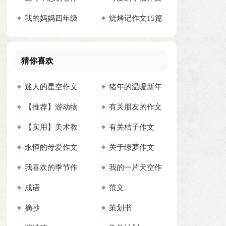
我的妈妈四年级
烧烤记作文15篇
文
300字
作文
猜你喜欢
迷人的星空作文
猪年的温暖新年
【推荐】游动物
有关朋友的作文
集合15篇
祝福语
【实用】美术教
有关桔子作文
园作文
(通用15篇)
永恒的母爱作文
关于绿萝作文
学计划汇编四篇
我喜欢的季节作
我的一片天空作
(汇编15篇)
成语
范文
文(合集15篇)
文(汇编15篇)
摘抄
策划书