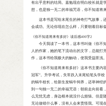
有出乎意料的结局。嘉勉现在明白校长就是
想，也是独一无二的幸福咒语，你不知道将
这本书是写给末尾生的神奇打气故事，
会成功。无论你现在怎么样，只要朝着目标
《你不知道将来有多好》读后感400字2
今天我读了一本书，这本书叫做《你不
人的作家，她的笔下流动出的文字，总能打
作，这本书给我极大的触动，使我受益匪浅
《你不知道将来有多好》这本书主要内容
冠军”。升学考试，失常跌入末尾铅笔头学校，
的蜗牛校长，给新生发蜗牛饲养，还举神经
到一句独一无二的幸福咒语：朝前走向前看
么无忧无虑，身边根本就没什么烦恼。但是
无论做错什么事，没有人会来责怪我。可现