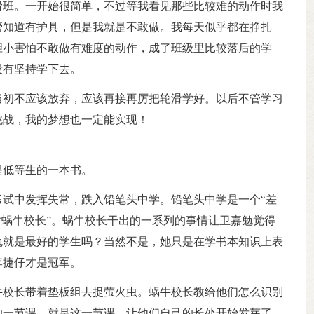
滑班。一开始很简单，不过等我看见那些比较难的动作时我
管知道有护具，但是我就是不敢做。我每天似乎都在挣扎
胆小害怕不敢做有难度的动作，成了班级里比较落后的学
没有坚持学下去。
当初不应该放弃，应该再接再厉把轮滑学好。以后不管学习
挑战，我的梦想也一定能实现！
是低等生的一本书。
试中发挥失常，跌入铅笔头中学。铅笔头中学是一个“差
“蜗牛校长”。蜗牛校长干出的一系列的事情让卫嘉勉觉得
勉就是最好的学生吗？当然不是，她只是在学书本知识上表
李捷仔才是冠军。
牛校长带着垫板组去捉萤火虫。蜗牛校长教给他们怎么识别
的一节课。就是这一节课，让他们自己的长处开始发芽了。