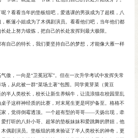
了呢？看看当年的垫板组吧，爱逃课的男孩成为了超模，八
姐，帐篷小姐成为了木偶剧演员。看看他们吧，当年他们都
的长处上努力锻炼，把自己的长处发挥到最大极限。
都有自己的特长，我们要坚持自己的梦想，才能像大雁一样
气傲，一向是“卫冕冠军”。但在一次升学考试中发挥失常
场，从此被一群“菜场土著”包围。同学黄芽菜（黄豆
怪的半人类校长，校长让新生养蜗牛，让流浪猫在校园里乱
拍桌子这样神经质的比赛，对末尾生更是呵护备至。格格不
冤家，觉得倒霉透顶。一个超有型的哥哥——天扬出现，牵
、爱打听的八卦小哥、超笨的垫板妹妹和爱跳舞的胖妞，他
、木偶剧演员。垫板组的将来验证了半人类校长的神奇，更