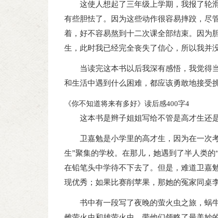
这使人想起了三年级上学期，我报了轮
有些胆怯了。因为这些动作很容易摔跤，尽
着，好不容易熬到十二次课全部结束。因为
生，此时我已经完全丧失了信心，所以我并
当读完这本书以后我深有感悟，我觉得
和生活中遇到什么困难，都应该勇敢地接受
《你不知道将来有多好》读后感400字4
这本书是辫子姐姐写给不管是高才生还
卫嘉勉是小学里的高才生，因为在一次考
生”聚集的学校。在那儿，她遇到了半人类的
在铅笔头中学待不下去了。但是，难道卫嘉
现优秀；如果比赛削苹果，那她的冤家同桌
书中有一段写了夜晚的萤火虫之旅，蜗
雌萤火虫和雄萤火虫，带他们领略了最美妙