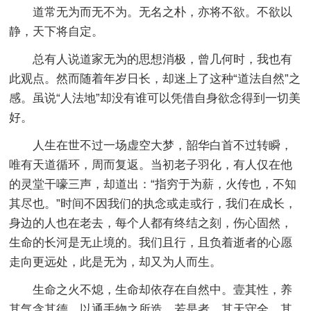
道常无为而无不为。无名之朴，亦将不欲。不欲以
静，天下将自定。
总有人说道家无为的思想消极，曾几何时，我也有
此观点。然而随着年岁日长，却迷上了这种“道法自然”之
感。虽说“人法地”却没有谁可以凭借自身欲念得到一切美
好。
人生在世不过一场虚空大梦，韶华白首不过转瞬，
唯有天道循环，周而复返。当初老子羽化，有人仅在他
的灵堂干嚎三声，却道出：“指穷于为薪，火传也，不知
其尽也。”时间不因我们的执念或走或行，我们在成长，
身边的人也在老去，每个人都有终结之刻，伤心固然，
生命的长河是无止境的。我们且行，且负着逝者的心愿
走向更远处，此是无为，却又为人而生。
生命之火不熄，生命却依存在自然中。壹其性，养
其气含其德，以通手物之所造。若是者，其天守全，其