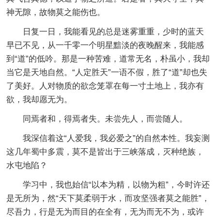
神无隙，故物莫之能伤也。
日复一日，我能看见的总是迷雾重重，少时的蓝天
早已不见，从一千零一个明星黯淡的夜晚醒来，我能感
到“道”的低吟。那是一种苦难，道常无名，朴虽小，我却
当它是天地自然。“人定胜天”一语不假，胜了“道”却也失
了美好。人对物质的欲念笼罩在每一寸土地上，我亦有
欲，我却愿无为。
同焉者和，得焉者失。未尝先人，而尝随人。
我深信着这“人爱我，我必爱之”的自然本性。我妄测
这几年蜀中多震，莫不是皆出于三峡落成，灭种绝族，
水屯地陷？
学习中，我也始信“以本为精，以物为粗”，今时许还
是无所为，然“天下莫柔弱于水，而攻坚强者莫之能胜”，
尽吾力，行是无为而目的在全有，无为而无不为，或许