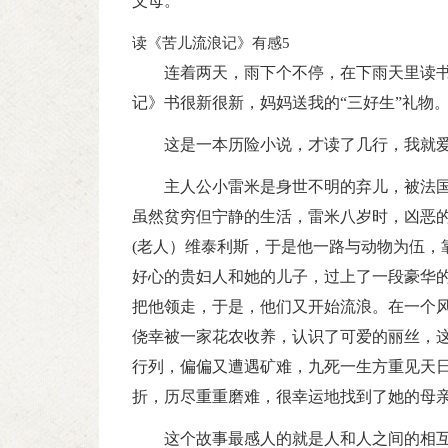
父母。
读《苦儿流浪记》有感5
连着两天，雨下个不停，在下雨天里读
记》书很新很新，妈妈送我的“三好生”礼物
这是一本历险小说，才读了几行，我就
主人公小雷米是身世不明的弃儿，被法
虽然贫穷但宁静的生活，雷米八岁时，凶恶
(老人）维泰利斯，于是他一路与动物为伍，
好心的贵妇人和她的儿子，过上了一段豪华
把他领走，于是，他们又开始流浪。在一个
侥幸被一家花农收养，认识了可爱的丽丝，这
行列，偏偏又遭遇矿难，九死一生方重见天
折，历尽重重磨难，很幸运地找到了她的母
这个故事最感人的就是人和人之间的相