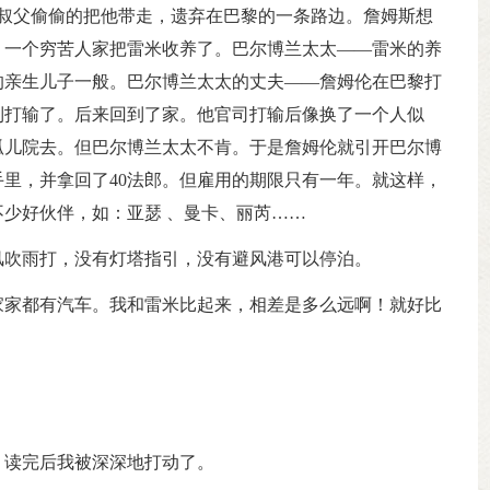
叔父偷偷的把他带走，遗弃在巴黎的一条路边。詹姆斯想
，一个穷苦人家把雷米收养了。巴尔博兰太太——雷米的养
的亲生儿子一般。巴尔博兰太太的丈夫——詹姆伦在巴黎打
到打输了。后来回到了家。他官司打输后像换了一个人似
孤儿院去。但巴尔博兰太太不肯。于是詹姆伦就引开巴尔博
里，并拿回了40法郎。但雇用的期限只有一年。就这样，
少好伙伴，如：亚瑟 、曼卡、丽芮……
风吹雨打，没有灯塔指引，没有避风港可以停泊。
家家都有汽车。我和雷米比起来，相差是多么远啊！就好比
，读完后我被深深地打动了。