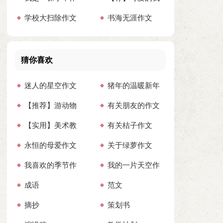
学校大扫除作文
书海无涯作文
文15篇
作文
集锦15篇
猜你喜欢
迷人的星空作文
猪年的温暖新年
【推荐】游动物
有关朋友的作文
集合15篇
祝福语
【实用】美术教
有关桔子作文
园作文
(通用15篇)
永恒的母爱作文
关于绿萝作文
学计划汇编四篇
我喜欢的季节作
我的一片天空作
(汇编15篇)
成语
范文
文(合集15篇)
文(汇编15篇)
摘抄
策划书