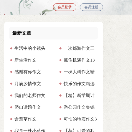
会员登录
会员注册
最新文章
生活中的小镜头
一次郊游作文三
新生活作文
抓住机遇作文13
作文通用15篇
篇
感谢有你作文
一棵大树作文精
篇
月满乡情作文
快乐的作文精选
（通用61篇）
选15篇
我们的老师作文
【精】新学期计
15篇
爬山话题作文
游公园作文集锦
【热】
划作文
含羞草作文
可怕的地震作文3
15篇
我是一株小草作
【荐】可爱的我
【精】
篇