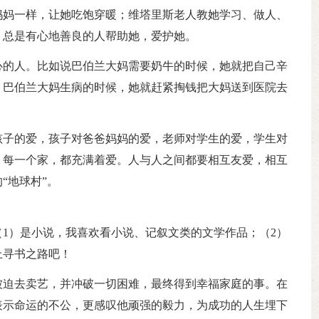
妈妈一样，让她吃饱穿暖；维塔里斯老人教她学习、做人、
，总是有心地善良的人帮助她，爱护她。
心的人。比如说巴伯兰大妈需要奶牛的时候，她就把自己辛
；巴伯兰大妈生病的时候，她就赶紧掏钱把大妈送到医院去
孩子的爱，孩子对爸爸妈妈的爱，老师对学生的爱，学生对
，每一个家，都充满着爱。人与人之间都要相互友爱，相互
“地球村”。
（1）是小说，我喜欢看小说、记叙文类的文学作品；（2）
上寻书之路吧！
被迫去卖艺，并冲破一切困难，最终得到幸福家庭的事。在
表示命运的不公，更感叹他顽强的毅力，为成功的人生埋下