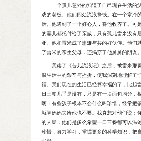
一个孤儿意外的知道了自己现在生活的
戏的老板。他们四处流浪挣钱。在一个寒冷
活。他遇到了一个好心人，将他收养了。可
的妻儿都托付给了亲戚，只有孤儿雷米没有
亚。他和雷米成了患难与共的好伙伴。他们
了雷米的亲生父母．还揭穿了他舅舅的阴谋
我读了《苦儿流浪记》之后，被雷米那
浪生活中的艰辛与挫折，使我深刻地理解了“
福。我们现在的生活已经算幸福的了，比起
日三餐几乎是没有，只是有一块面包均分，
啊！有些孩子根本不会什么叫珍惜，经常把
就算妈妈夹给他也不要。我真想对他们说：
的人民，他们是多么希望一日三餐都可以温
珍惜，努力学习，掌握更多的科学知识，把