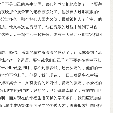
父母不是自己的亲生父母。狠心的养父把他卖给了一个耍杂
的夜晚那个耍杂戏的老板被冻死了。他独自去过那流浪的生
是没过多久，那个好心人因为欠债，最后被抓入了牢中。他
居所。他又再次去流浪了。他在流浪的过程中碰到了马西
就这样天天一起生活一起挣钱。终有一天马西亚帮雷米找回
。
勇敢、坚强、乐观的精神所深深的感动了，让我体会到了流
悲惨”这一个词语。要告诫我们自己千万不要身在福中不知
雷米小时候流浪时，挣不到很多钱，还要买吃的，他们的一
根本填不饱肚子。但是，我们现在，一日三餐是多么幸福
饭掉在桌子上，又有挑食的坏习惯，爱吃的就吃，不爱吃的
你们现在有好吃的，好穿的，已经算是幸福了，有的在山区
饱啊！面对现在的幸福生活优越的学习条件，我们应该加倍
自己塑造成德智体全面发展的优秀人才，将来报效祖国回报