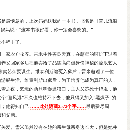
书是最惬意的，上次妈妈送我的一本书，书名是《苦儿流浪
。妈妈说：“这本书很好看，你一定会喜欢的。”
爱不释手了。
国一家农户收养。雷米生性善良天真，在慈母的呵护下过着
的养父回家乡后把他卖给了品德高尚但身份神秘的流浪艺人
靠卖艺杂耍谋生。维泰利斯遭冤入狱后，雷米邂逅了一位
的游艇生活。维泰利斯出狱后，为了培养他成为真正的人，
风雪之夜，艺班的两只狗惨遭狼口，主人又冻死于绝境，他
个“避风港”不久也维持不下去，他只得又加入“黑煤子”的
日；他得知自己
……此处隐藏2572个字……
最后费尽周
亲和父亲。
互关爱。雪米虽然没有在她的亲生母亲身边长大，但是她并