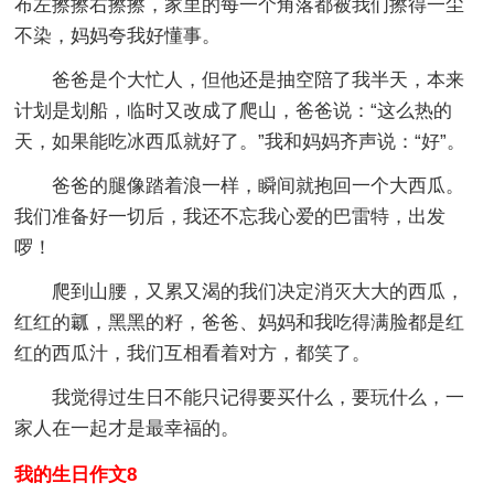
布左擦擦右擦擦，家里的每一个角落都被我们擦得一尘
不染，妈妈夸我好懂事。
爸爸是个大忙人，但他还是抽空陪了我半天，本来
计划是划船，临时又改成了爬山，爸爸说：“这么热的
天，如果能吃冰西瓜就好了。”我和妈妈齐声说：“好”。
爸爸的腿像踏着浪一样，瞬间就抱回一个大西瓜。
我们准备好一切后，我还不忘我心爱的巴雷特，出发
啰！
爬到山腰，又累又渴的我们决定消灭大大的西瓜，
红红的瓤，黑黑的籽，爸爸、妈妈和我吃得满脸都是红
红的西瓜汁，我们互相看着对方，都笑了。
我觉得过生日不能只记得要买什么，要玩什么，一
家人在一起才是最幸福的。
我的生日作文8