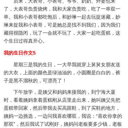
后来，大表哥、小表哥、爷爷、奶奶、外婆也来
了，大表哥负责烧烤，我和大家负责吃，吃了一串双一
串。我和小表哥都吃饱后，和妙琳一起去玩捉迷藏，妙
琳来捉我和小表哥，可是她总是找不到我们，因为我们
藏得很隐闭，玩了一会就不玩了，大家一起吃蛋糕，这
个生日过得真开心。
我的生日作文5
星期三是我的生日，一大早我就穿上舅舅女朋友送
的大衣，上面的颜色是绿油油的，小圆圈是白白的，裤
子是黑不溜秋的，可漂亮了！
下午放学，是姨父和妈妈来接我的，到宁海大厦
时，看着姨妈拿着蛋糕刚从店里走出来，她叫姨父先把
蛋糕带回家，然后带我去买高跟鞋，到了买鞋的地方，
姨妈一边挑选，一边问我喜欢哪双，我说：“喜欢你拿的
那双”，然后我试了试刚好，姨妈问老板要多少钱，老板