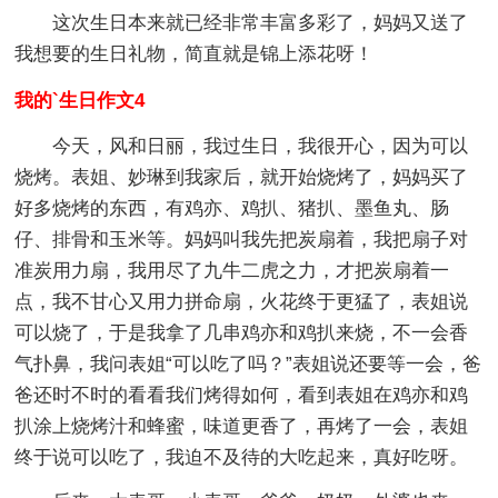
这次生日本来就已经非常丰富多彩了，妈妈又送了
我想要的生日礼物，简直就是锦上添花呀！
我的`生日作文4
今天，风和日丽，我过生日，我很开心，因为可以
烧烤。表姐、妙琳到我家后，就开始烧烤了，妈妈买了
好多烧烤的东西，有鸡亦、鸡扒、猪扒、墨鱼丸、肠
仔、排骨和玉米等。妈妈叫我先把炭扇着，我把扇子对
准炭用力扇，我用尽了九牛二虎之力，才把炭扇着一
点，我不甘心又用力拼命扇，火花终于更猛了，表姐说
可以烧了，于是我拿了几串鸡亦和鸡扒来烧，不一会香
气扑鼻，我问表姐“可以吃了吗？”表姐说还要等一会，爸
爸还时不时的看看我们烤得如何，看到表姐在鸡亦和鸡
扒涂上烧烤汁和蜂蜜，味道更香了，再烤了一会，表姐
终于说可以吃了，我迫不及待的大吃起来，真好吃呀。