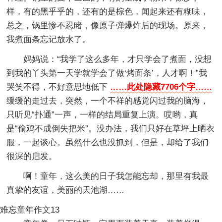
样，有的黑乎乎的，还有的是棕色，闻起来还有糊味，
总之，锅里惨不忍睹，像原子弹爆炸后的现场。原来，
我煮面条忘记放水了。
妈妈说：“我学了这么多年，才只学会了煮面，没想
到我的丫头第一天学就学会了做‘烤面条’，人才啊！”我
哭笑不得，不好意思地低下
……此处隐藏7706个字……
缓缓的走过去，突然，一个不祥的感觉闪过我的脑海，
只听见“扑通”一声，一样的结局重复上演。哎哟，真
是“偷鸡不成倒失把米”。没办法，我们只好在草坪上晒衣
服，一起谈心。虽然什么也没抓到，但是，却给了我们
很深的启发。
啊！童年，这么美的日子我怎能忘却，那里有我最
真挚的友谊，美丽的天池湖……
难忘童年作文13