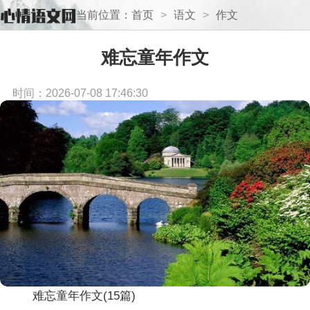
当前位置：
首页
>
语文
>
作文
难忘童年作文
时间：2026-07-08 17:46:30
难忘童年作文(15篇)