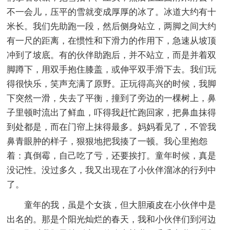
不一会儿，压平的雪就变成厚厚的冰了。冰道大约有十
米长。我们先助跑一段，然后侧身站立，两脚之间大约
有一尺的距离，在惯性和下滑力的作用下，急速从坡顶
冲到了坡底。有的伙伴助跑后，并不站立，而是并着双
脚蹲下，用双手抱住膝盖，或伸平双手滑下去。我们玩
得很快乐，笑声充满了原野。正玩得高兴的时候，我脚
下突然一滑，失去了平衡，撞到了旁边的一棵树上，鼻
子里顿时流出了鲜血，吓得我赶忙跑回家，把鼻血抹得
到处都是，而在门帘上抹得最多。妈妈看见了，不管我
鼻青眼肿的样子，狠狠地把我揍了一顿。我心里抱怨
着：真倒霉，自己吃了亏，还要挨打。童年时候，真是
没记性。没过多久，我又出现在了小伙伴溜冰的行列中
了。
童年的我，虽是个女孩，但大胆顽皮在小伙伴中是
出名的。那是个阳光灿烂的春天，我和小伙伴们到河边