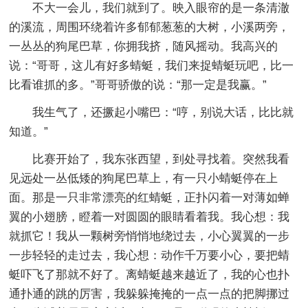
不大一会儿，我们就到了。映入眼帘的是一条清澈
的溪流，周围环绕着许多郁郁葱葱的大树，小溪两旁，
一丛丛的狗尾巴草，你拥我挤，随风摇动。我高兴的
说：“哥哥，这儿有好多蜻蜓，我们来捉蜻蜓玩吧，比一
比看谁抓的多。”哥哥骄傲的说：“那一定是我赢。”
我生气了，还撅起小嘴巴：“哼，别说大话，比比就
知道。”
比赛开始了，我东张西望，到处寻找着。突然我看
见远处一丛低矮的狗尾巴草上，有一只小蜻蜓停在上
面。那是一只非常漂亮的红蜻蜓，正扑闪着一对薄如蝉
翼的小翅膀，瞪着一对圆圆的眼睛看着我。我心想：我
就抓它！我从一颗树旁悄悄地绕过去，小心翼翼的一步
一步轻轻的走过去，我心想：动作千万要小心，要把蜻
蜓吓飞了那就不好了。离蜻蜓越来越近了，我的心也扑
通扑通的跳的厉害，我躲躲掩掩的一点一点的把脚挪过