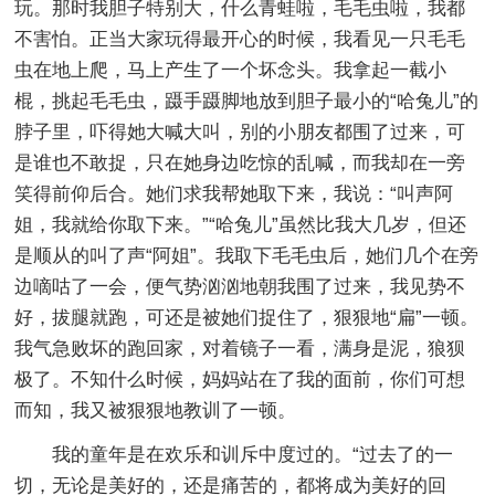
玩。那时我胆子特别大，什么青蛙啦，毛毛虫啦，我都
不害怕。正当大家玩得最开心的时候，我看见一只毛毛
虫在地上爬，马上产生了一个坏念头。我拿起一截小
棍，挑起毛毛虫，蹑手蹑脚地放到胆子最小的“哈兔儿”的
脖子里，吓得她大喊大叫，别的小朋友都围了过来，可
是谁也不敢捉，只在她身边吃惊的乱喊，而我却在一旁
笑得前仰后合。她们求我帮她取下来，我说：“叫声阿
姐，我就给你取下来。”“哈兔儿”虽然比我大几岁，但还
是顺从的叫了声“阿姐”。我取下毛毛虫后，她们几个在旁
边嘀咕了一会，便气势汹汹地朝我围了过来，我见势不
好，拔腿就跑，可还是被她们捉住了，狠狠地“扁”一顿。
我气急败坏的跑回家，对着镜子一看，满身是泥，狼狈
极了。不知什么时候，妈妈站在了我的面前，你们可想
而知，我又被狠狠地教训了一顿。
我的童年是在欢乐和训斥中度过的。“过去了的一
切，无论是美好的，还是痛苦的，都将成为美好的回