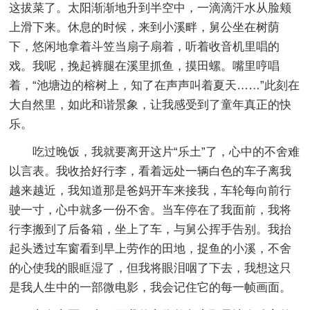
这拔菜了。太阳渐渐地升到半空中，一滴滴汗水从脸颊
上滑下来。休息的时候，来到小溪畔，舅公坐在树荫
下，悠闲地拿着斗笠当扇子扇着，听着收音机里唱的
戏。我呢，挽起裤腿在溪里抓鱼，摸田螺。嘴里哼唱
着，“池塘边的榕树上，知了在声声叫着夏天……”此刻在
大自然里，如此和谐景象，让我感受到了童年真正的快
乐。
吃过晚饭，我就要离开这片“乐土”了，心中的不舍难
以言表。我收拾好行李，看着远处一辆白色的车子离我
越来越近，我知道那是爸妈开车来接我，车轮每向前行
驶一寸，心中就多一份不舍。当车停在了我面前，我将
行李搬到了后备箱，坐上了车，与舅公挥手告别。我抬
起头透过车窗看到早上劳作的田地，捉鱼的小溪，不舍
的心使我的眼眶湿了，但我将眼泪咽了下去，我想这只
是我人生中的一部微电影，我会记住它的每一帧画面。