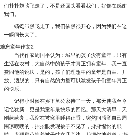
们扑扑翅膀飞走了，不是还回头看看我们，好像在感谢
我们。
蜻蜓虽然飞走了，我们依然很开心，因为我们在这
一瞬间长大了。
难忘童年作文2
当代作家周国平认为：城里的孩子没有童年，只有
生活在农村，大自然中的孩子才真正拥有童年。我一直
赞同他的说法，是的，孩子们理想中的童年是自由、开
放、洒脱的，只有自然的力量可以激发孩子们童年真正
的快乐。
记得小时候在乡下舅公家待了一天，那天使我至今
记忆犹新，更是我童年最快乐的回忆。那天大清早，天
刚蒙蒙亮，我缩在被窝里睡得正香，突然间感觉自己周
围凉嗖嗖的，抬抬眼发现被子不见了，揉揉惺忪的眼
睛，发现舅公拽着被子站在我旁边，我埋怨地说道：“把