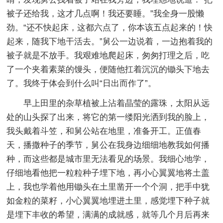
被子还给我，这才几点啊！我还要睡。”我全身一股懒
劲。“还不快起床，这都六点了，你本该五点起来的！快
起来，随我下地干活去。”舅公一边说着，一边抱着我的
被子就是不放手。我艰难地爬起床，匆匆打理之后，吃
了一个夹着素菜的馒头，便随他扛着沉沉的锄头下地去
了。我终于体会到什么叫“日出而作了”。
早上田里的杂草植被上沾着晶莹的露珠，太阳从远
处的山头探了出来，将它的第一缕阳光洒到我的脸上，
我头戴着斗笠，和舅公站在地里，准备开工。正值春
天，播撒种子的季节，舅公在我身边细细地教我如何播
种，而这些都是城市里无法看见的场景。我细心地学，
仔细地看他把一粒粒种子埋下地，再小心翼翼地将土盖
上，我也学着他用锄头在土里凿开一个个洞，把手中犹
如金粒的菜籽，小心翼翼地埋进土里，感觉埋下种子就
是埋下丰收的希望，满满的成就感，就等几个月后再来