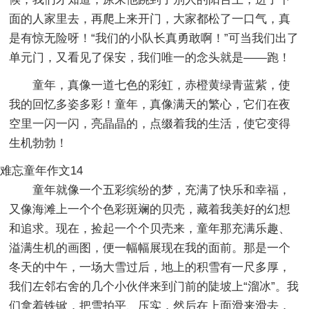
面的人家里去，再爬上来开门，大家都松了一口气，真
是有惊无险呀！“我们的小队长真勇敢啊！”可当我们出了
单元门，又看见了保安，我们唯一的念头就是——跑！
童年，真像一道七色的彩虹，赤橙黄绿青蓝紫，使
我的回忆多姿多彩！童年，真像满天的繁心，它们在夜
空里一闪一闪，亮晶晶的，点缀着我的生活，使它变得
生机勃勃！
难忘童年作文14
童年就像一个五彩缤纷的梦，充满了快乐和幸福，
又像海滩上一个个色彩斑斓的贝壳，藏着我美好的幻想
和追求。现在，捡起一个个贝壳来，童年那充满乐趣、
溢满生机的画图，便一幅幅展现在我的面前。那是一个
冬天的中午，一场大雪过后，地上的积雪有一尺多厚，
我们左邻右舍的几个小伙伴来到门前的陡坡上“溜冰”。我
们拿着铁锨，把雪拍平、压实，然后在上面滑来滑去，