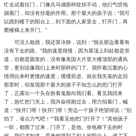
忙去试着拉门，门像兵马俑那样纹丝不动，他们气愤地
踢着门，却没有丝毫的作用。那个最大的孩子说：“我可
以跳到楼下的阳台上，到下面的人家里去，打开门，再
爬楼梯上来开门。”
可没人敢跳，我还算冷静，说到：“我去那边看看有
没有下去的路。”我的速度很慢，因为屋顶上到处都是管
道，但都是圆形的，没有像美国大片里大楼顶部的通风
管，更别说像我们上来时那样的门了。我怀着沉重的心
情用比来时更慢的速度，缓缓前进。就在我失落的走回
那里时，却发现那个最大的孩子不知怎么的把门打开
了，正露出一个头在扮着鬼脸向我们看。看见我回来
了，急忙把门关上，我兴奋得跑过去，用力拍着门，喊
道：“快开门呀！快开门呀！旁边一个孩子绝望得说：“别
拍了，省点力气吧！”“我看见他把门打开了！”其他孩子
一听，都围了过来，门开了，是他。坐电梯下去的时
候，我们才知道，原来他跳到了别人的阳台上，进了下