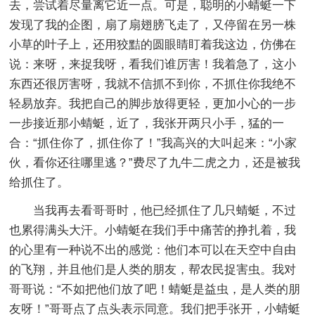
去，尝试着尽量离它近一点。可是，聪明的小蜻蜓一下
发现了我的企图，扇了扇翅膀飞走了，又停留在另一株
小草的叶子上，还用狡黠的圆眼睛盯着我这边，仿佛在
说：来呀，来捉我呀，看我们谁厉害！我着急了，这小
东西还很厉害呀，我就不信抓不到你，不抓住你我绝不
轻易放弃。我把自己的脚步放得更轻，更加小心的一步
一步接近那小蜻蜓，近了，我张开两只小手，猛的一
合：“抓住你了，抓住你了！”我高兴的大叫起来：“小家
伙，看你还往哪里逃？”费尽了九牛二虎之力，还是被我
给抓住了。
当我再去看哥哥时，他已经抓住了几只蜻蜓，不过
也累得满头大汗。小蜻蜓在我们手中痛苦的挣扎着，我
的心里有一种说不出的感觉：他们本可以在天空中自由
的飞翔，并且他们是人类的朋友，帮农民捉害虫。我对
哥哥说：“不如把他们放了吧！蜻蜓是益虫，是人类的朋
友呀！”哥哥点了点头表示同意。我们把手张开，小蜻蜓