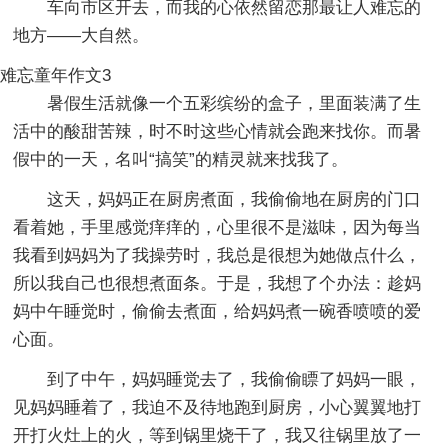
车向市区开去，而我的心依然留恋那最让人难忘的
地方——大自然。
难忘童年作文3
暑假生活就像一个五彩缤纷的盒子，里面装满了生
活中的酸甜苦辣，时不时这些心情就会跑来找你。而暑
假中的一天，名叫“搞笑”的精灵就来找我了。
这天，妈妈正在厨房煮面，我偷偷地在厨房的门口
看着她，手里感觉痒痒的，心里很不是滋味，因为每当
我看到妈妈为了我操劳时，我总是很想为她做点什么，
所以我自己也很想煮面条。于是，我想了个办法：趁妈
妈中午睡觉时，偷偷去煮面，给妈妈煮一碗香喷喷的爱
心面。
到了中午，妈妈睡觉去了，我偷偷瞟了妈妈一眼，
见妈妈睡着了，我迫不及待地跑到厨房，小心翼翼地打
开打火灶上的火，等到锅里烧干了，我又往锅里放了一