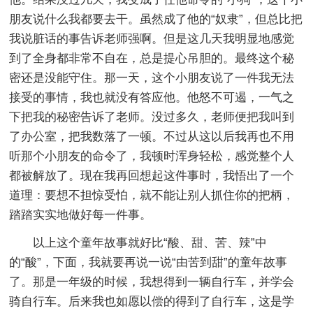
朋友说什么我都要去干。虽然成了他的“奴隶”，但总比把
我说脏话的事告诉老师强啊。但是这几天我明显地感觉
到了全身都非常不自在，总是提心吊胆的。最终这个秘
密还是没能守住。那一天，这个小朋友说了一件我无法
接受的事情，我也就没有答应他。他怒不可遏，一气之
下把我的秘密告诉了老师。没过多久，老师便把我叫到
了办公室，把我数落了一顿。不过从这以后我再也不用
听那个小朋友的命令了，我顿时浑身轻松，感觉整个人
都被解放了。现在我再回想起这件事时，我悟出了一个
道理：要想不担惊受怕，就不能让别人抓住你的把柄，
踏踏实实地做好每一件事。
以上这个童年故事就好比“酸、甜、苦、辣”中
的“酸”，下面，我就要再说一说“由苦到甜”的童年故事
了。那是一年级的时候，我想得到一辆自行车，并学会
骑自行车。后来我也如愿以偿的得到了自行车，这是学