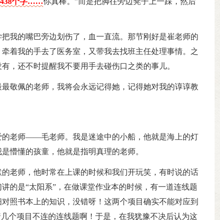
438个字……
你真棒。”而是把脚往旁边凳子上一踩，然后
学把我的嘴巴旁边划伤了，血一直流。那节刚好是崔老师的
，牵着我的手去了医务室，又带我去找班主任处理事情。之
没有，还不时提醒我不要用手去碰伤口之类的事儿。
最最敬佩的老师，我将会永远记得她，记得她对我的谆谆教
爱的老师——毛老师。我是迷途中的小船，他就是海上的灯
我是懵懂的孩童，他就是指明真理的老师。
默的老师，他时常在上课的时候和我们开玩笑，有时说的话
讲的是“太阳系”，在做课堂作业本的时候，有一道连线题
细对照书本上的知识，没错呀！这两个项目确实不能对应到
过空着几个项目不连的连线题啊！于是，在我犹豫不决后认为这