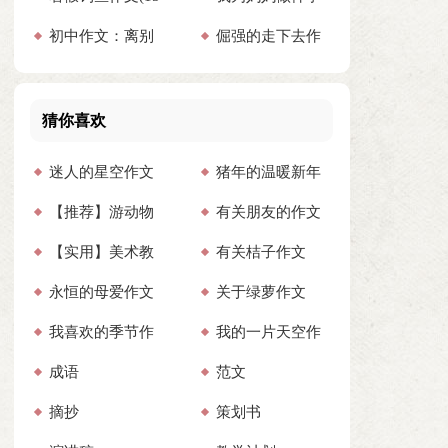
初中作文：离别
倔强的走下去作
篇)
作文
的馈赠
文
猜你喜欢
迷人的星空作文
猪年的温暖新年
【推荐】游动物
有关朋友的作文
集合15篇
祝福语
【实用】美术教
有关桔子作文
园作文
(通用15篇)
永恒的母爱作文
关于绿萝作文
学计划汇编四篇
我喜欢的季节作
我的一片天空作
(汇编15篇)
成语
范文
文(合集15篇)
文(汇编15篇)
摘抄
策划书