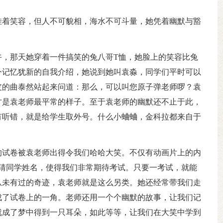
挂着笑容，但人不可貌相，海水不可斗量，她凭着幽默与豁
午，那天她穿着一件搞笑的兔八哥T恤，她脸上的笑容比兔
今记忆犹新的自我介绍，她说到她叫袁淼，同学们平时可以
皮的曲泰然站起来问道：那么，可以叫您原子弹老师啰？袁
才是袁老师最平常的样子。至于袁老师的幽默还不止于此，
有听错，就是给学生取外号。什么小蛐蛐，金科拉都来自于
的试卷被袁老师出得令我们哈哈大笑。不仅有动画片上的内
猜同学姓名，使得我们非常期待考试。只要一考试，就能
从未有过的奇迹，袁老师就是这么另类。她还经常带我们走
成了试卷上的一角。老师还用一个个幽默的故事，让我们记
就成了梦中得到一只耳朵，如此等等，让我们在大笑中学到