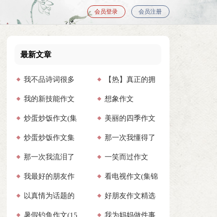
会员登录
会员注册
最新文章
我不品诗词很多
【热】真正的拥
我的新技能作文
想象作文
年作文
有作文
炒蛋炒饭作文(集
美丽的四季作文
炒蛋炒饭作文集
那一次我懂得了
合15篇)
通用15篇
那一次我流泪了
一笑而过作文
合15篇
遵守时间作文
我最好的朋友作
看电视作文(集锦
作文通用15篇
以真情为话题的
好朋友作文精选
文500字
15篇)
暑假钓鱼作文(15
我为妈妈做件事
作文（通用9篇）
15篇