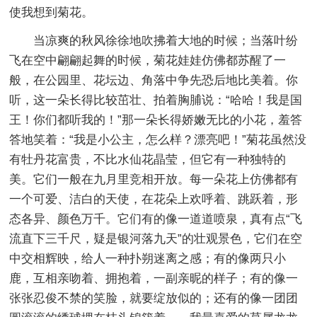
使我想到菊花。
当凉爽的秋风徐徐地吹拂着大地的时候；当落叶纷
飞在空中翩翩起舞的时候，菊花娃娃仿佛都苏醒了一
般，在公园里、花坛边、角落中争先恐后地比美着。你
听，这一朵长得比较茁壮、拍着胸脯说：“哈哈！我是国
王！你们都听我的！”那一朵长得娇嫩无比的小花，羞答
答地笑着：“我是小公主，怎么样？漂亮吧！”菊花虽然没
有牡丹花富贵，不比水仙花晶莹，但它有一种独特的
美。它们一般在九月里竞相开放。每一朵花上仿佛都有
一个可爱、洁白的天使，在花朵上欢呼着、跳跃着，形
态各异、颜色万千。它们有的像一道道喷泉，真有点“飞
流直下三千尺，疑是银河落九天”的壮观景色，它们在空
中交相辉映，给人一种扑朔迷离之感；有的像两只小
鹿，互相亲吻着、拥抱着，一副亲昵的样子；有的像一
张张忍俊不禁的笑脸，就要绽放似的；还有的像一团团