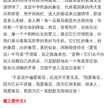
圆滚滚的绣球埋在枝头锦簇着……我最喜爱的莫属龙龙
滚绣球了。龙是中华民族的象征，代表着国家的伟大复
兴和荣誉。用开得灿烂、迷人的菊花来点缀绣球，那该
是多么美丽、迷人啊！每一朵菊花都是先含苞待放，等
待着一个新生命的降临；然后，蓓蕾初开，在枝头绽
放，像一个个刚刚出生的婴儿；最后它们尽情怒放，向
我们展示着菊花世界的美好与生机。它们红的像火，粉
的像霞，白的像雪，黄的似金。周敦颐曾经在《爱莲
说》中写道“予谓菊，花之隐逸者也。”是啊！它们从不向
别人炫耀自己的风采。只是默默地在一个角落里绽放。
散发出清幽的芳香，怎能不使人流连忘返呢？
“不是花中偏爱菊花，此花开尽更无花。”我爱菊花，
因为它从不骄傲；我爱菊花，因为它很美丽、很迷人；
我爱菊花，更因为它一直默默无闻地绽放！
菊之爱作文3