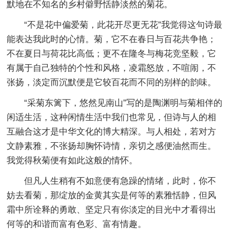
默地在不知名的乡村僻野恬静淡然的菊花。
“不是花中偏爱菊，此花开尽更无花”我觉得这句诗最
能表达我此时的心情。菊，它不在春日与百花共争艳；
不在夏日与荷花比高低；更不在隆冬与梅花竞坚毅，它
有属于自己独特的个性和风格，凌霜怒放，不喧闹，不
张扬，淡定而沉默便是它较百花而不同的别样的韵味。
“采菊东篱下，悠然见南山”写的是陶渊明与菊相伴的
闲适生活，这种闲情生活中我们也常见，但诗与人的相
互融合这才是中华文化的博大精深。与人相处，若对方
文静素雅，不张扬却胸怀诗情，亲切之感便油然而生。
我觉得秋菊便有如此这般的情怀。
但凡人生稍有不如意便有急躁的情绪，此时，你不
妨去看菊，那绽放的金黄其实是何等的素雅恬静，但风
霜中所诠释的勇敢、坚定只有你淡定的目光中才看得出
何等的和谐而富有色彩、富有情趣。