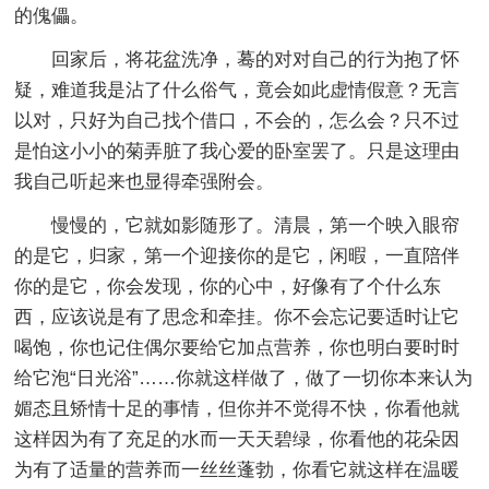
的傀儡。
回家后，将花盆洗净，蓦的对对自己的行为抱了怀
疑，难道我是沾了什么俗气，竟会如此虚情假意？无言
以对，只好为自己找个借口，不会的，怎么会？只不过
是怕这小小的菊弄脏了我心爱的卧室罢了。只是这理由
我自己听起来也显得牵强附会。
慢慢的，它就如影随形了。清晨，第一个映入眼帘
的是它，归家，第一个迎接你的是它，闲暇，一直陪伴
你的是它，你会发现，你的心中，好像有了个什么东
西，应该说是有了思念和牵挂。你不会忘记要适时让它
喝饱，你也记住偶尔要给它加点营养，你也明白要时时
给它泡“日光浴”……你就这样做了，做了一切你本来认为
媚态且矫情十足的事情，但你并不觉得不快，你看他就
这样因为有了充足的水而一天天碧绿，你看他的花朵因
为有了适量的营养而一丝丝蓬勃，你看它就这样在温暖