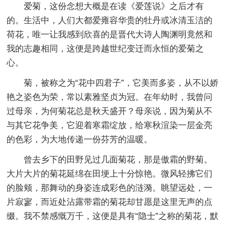
爱菊，这份念想大概是在读《爱莲说》之后才有
的。生活中，人们大都爱雍容华贵的牡丹或冰清玉洁的
荷花，唯一让我感到欣喜的是晋代大诗人陶渊明竟然和
我的志趣相同，这便是跨越世纪变迁而永恒的爱菊之
心。
菊，被称之为“花中四君子”，它美而多姿，从不以娇
艳之姿色为荣，常以素雅坚贞为冠。在年幼时，我曾问
过母亲，为何菊花总是秋天盛开？母亲说，因为菊从不
与其它花争美，它迎着寒霜绽放，给寒秋渲染一层金亮
的色彩，为大地传递一份芬芳的温暖。
曾去乡下的田野见过几面菊花，那是傲霜的野菊。
大片大片的菊花延绵在田埂上十分惊艳。微风轻拂它们
的脸颊，那舞动的身姿连成彩色的涟漪。眺望远处，一
片寂寥，而近处沾露带霜的菊花却甘愿是这里无声的点
缀。我不禁感慨万千，这便是具有“隐士”之称的菊花，默