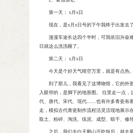
第一天： x月x日
现在，是x月x日号的下午我终于出发去
漫漫车途长达四个半时，可我依旧兴奋难
日就这么洗洗睡了。
第二天： x月x日
今天是个好天气晴空万里，就是有点热
到了那儿，我看见了这博物馆，它的外
入眼帘的，是脚下的地形图。 往里走一点，
代、唐代、宋代、现代……也有许多青瓷有着
走，模拟古代青瓷制作流程活灵活现地展示
取土、粉碎、淘洗、练泥、成型、晾干、修坯
之后，我们去白天鹅山庄吃饭后，就去凤