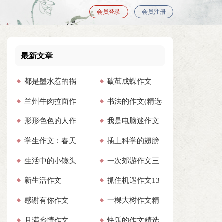
会员登录
会员注册
最新文章
都是墨水惹的祸
破茧成蝶作文
兰州牛肉拉面作
书法的作文(精选
作文合集6篇
（通用68篇）
形形色色的人作
我是电脑迷作文
文
15篇)
学生作文：春天
插上科学的翅膀
文通用15篇
15篇
生活中的小镜头
一次郊游作文三
(汇编15篇)
飞作文集锦15篇
新生活作文
抓住机遇作文13
作文通用15篇
篇
感谢有你作文
一棵大树作文精
篇
月满乡情作文
快乐的作文精选
（通用61篇）
选15篇