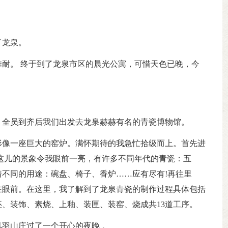
了龙泉。
耐。 终于到了龙泉市区的晨光公寓，可惜天色已晚，今
。全员到齐后我们出发去龙泉赫赫有名的青瓷博物馆。
形像一座巨大的窑炉。满怀期待的我急忙拾级而上。首先进
这儿的景象令我眼前一亮，有许多不同年代的青瓷：五
不同的用途：碗盘、椅子、香炉……应有尽有!再往里
在眼前。在这里，我了解到了龙泉青瓷的制作过程具体包括
、装饰、素烧、上釉、装匣、装窑、烧成共13道工序。
羽山庄过了一个开心的夜晚 。