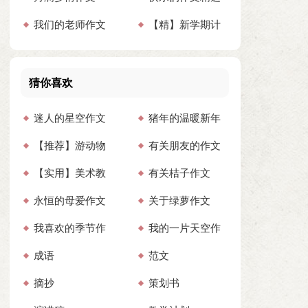
我们的老师作文
【精】新学期计
15篇
【热】
划作文
猜你喜欢
迷人的星空作文
猪年的温暖新年
【推荐】游动物
有关朋友的作文
集合15篇
祝福语
【实用】美术教
有关桔子作文
园作文
(通用15篇)
永恒的母爱作文
关于绿萝作文
学计划汇编四篇
我喜欢的季节作
我的一片天空作
(汇编15篇)
成语
范文
文(合集15篇)
文(汇编15篇)
摘抄
策划书