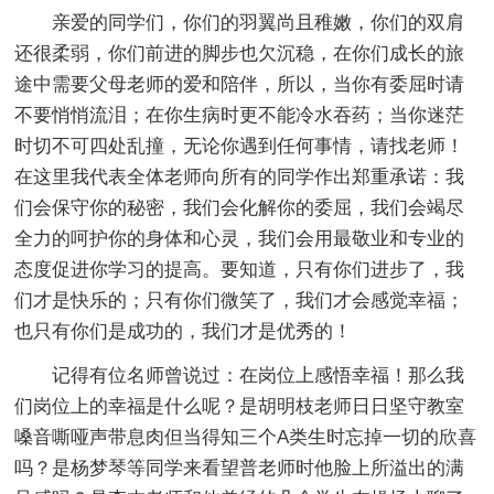
亲爱的同学们，你们的羽翼尚且稚嫩，你们的双肩
还很柔弱，你们前进的脚步也欠沉稳，在你们成长的旅
途中需要父母老师的爱和陪伴，所以，当你有委屈时请
不要悄悄流泪；在你生病时更不能冷水吞药；当你迷茫
时切不可四处乱撞，无论你遇到任何事情，请找老师！
在这里我代表全体老师向所有的同学作出郑重承诺：我
们会保守你的秘密，我们会化解你的委屈，我们会竭尽
全力的呵护你的身体和心灵，我们会用最敬业和专业的
态度促进你学习的提高。要知道，只有你们进步了，我
们才是快乐的；只有你们微笑了，我们才会感觉幸福；
也只有你们是成功的，我们才是优秀的！
记得有位名师曾说过：在岗位上感悟幸福！那么我
们岗位上的幸福是什么呢？是胡明枝老师日日坚守教室
嗓音嘶哑声带息肉但当得知三个A类生时忘掉一切的欣喜
吗？是杨梦琴等同学来看望普老师时他脸上所溢出的满