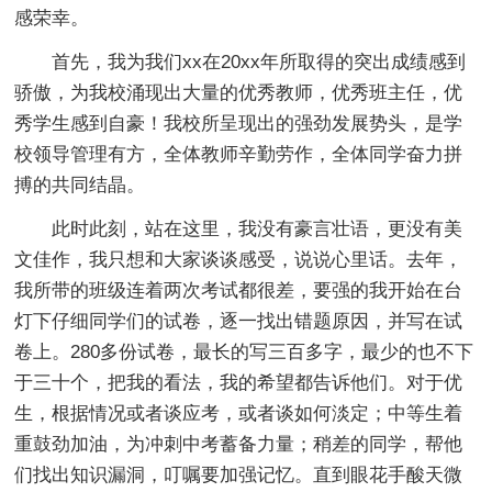
感荣幸。
首先，我为我们xx在20xx年所取得的突出成绩感到
骄傲，为我校涌现出大量的优秀教师，优秀班主任，优
秀学生感到自豪！我校所呈现出的强劲发展势头，是学
校领导管理有方，全体教师辛勤劳作，全体同学奋力拼
搏的共同结晶。
此时此刻，站在这里，我没有豪言壮语，更没有美
文佳作，我只想和大家谈谈感受，说说心里话。去年，
我所带的班级连着两次考试都很差，要强的我开始在台
灯下仔细同学们的试卷，逐一找出错题原因，并写在试
卷上。280多份试卷，最长的写三百多字，最少的也不下
于三十个，把我的看法，我的希望都告诉他们。对于优
生，根据情况或者谈应考，或者谈如何淡定；中等生着
重鼓劲加油，为冲刺中考蓄备力量；稍差的同学，帮他
们找出知识漏洞，叮嘱要加强记忆。直到眼花手酸天微